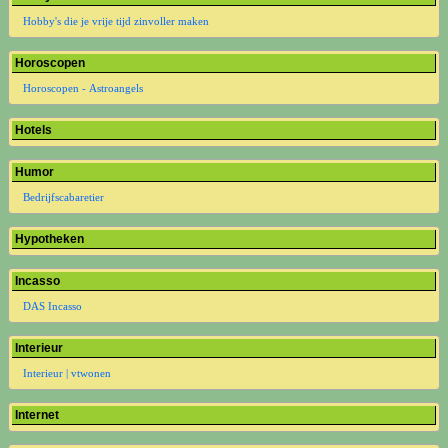
Hobby's die je vrije tijd zinvoller maken
Horoscopen
Horoscopen - Astroangels
Hotels
Humor
Bedrijfscabaretier
Hypotheken
Incasso
DAS Incasso
Interieur
Interieur | vtwonen
Internet