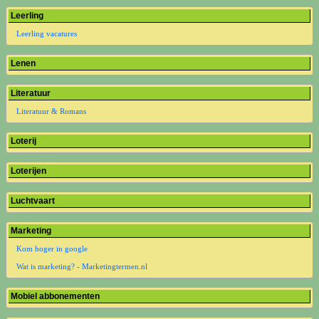
Leerling
Leerling vacatures
Lenen
Literatuur
Literatuur & Romans
Loterij
Loterijen
Luchtvaart
Marketing
Kom hoger in google
Wat is marketing? - Marketingtermen.nl
Mobiel abbonementen