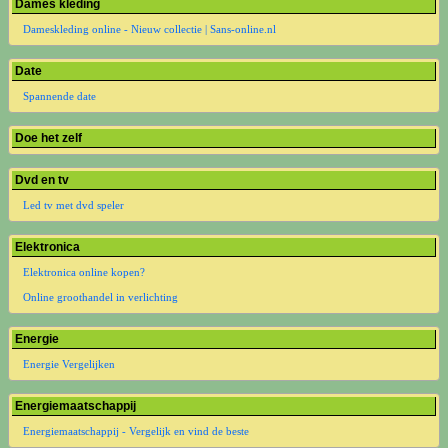
Dames kleding
Dameskleding online - Nieuw collectie | Sans-online.nl
Date
Spannende date
Doe het zelf
Dvd en tv
Led tv met dvd speler
Elektronica
Elektronica online kopen?
Online groothandel in verlichting
Energie
Energie Vergelijken
Energiemaatschappij
Energiemaatschappij - Vergelijk en vind de beste