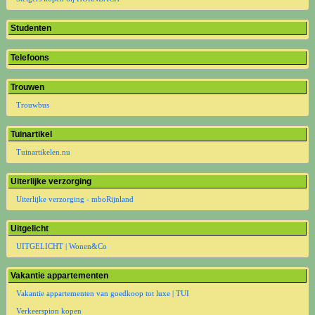
Studenten
Telefoons
Trouwen
Trouwbus
Tuinartikel
Tuinartikelen.nu
Uiterlijke verzorging
Uiterlijke verzorging - mboRijnland
Uitgelicht
UITGELICHT | Wonen&Co
Vakantie appartementen
Vakantie appartementen van goedkoop tot luxe | TUI
Verkeerspion kopen