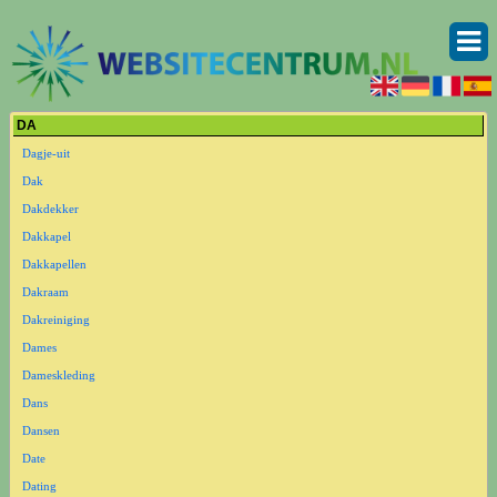
DA
Dagje-uit
Dak
Dakdekker
Dakkapel
Dakkapellen
Dakraam
Dakreiniging
Dames
Dameskleding
Dans
Dansen
Date
Dating