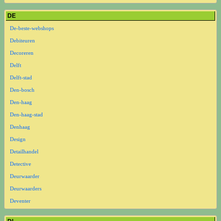
DE
De-beste-webshops
Debiteuren
Decoreren
Delft
Delft-stad
Den-bosch
Den-haag
Den-haag-stad
Denhaag
Design
Detailhandel
Detective
Deurwaarder
Deurwaarders
Deventer