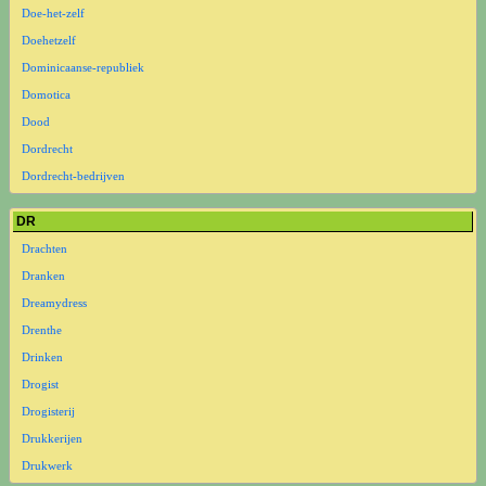
Doe-het-zelf
Doehetzelf
Dominicaanse-republiek
Domotica
Dood
Dordrecht
Dordrecht-bedrijven
DR
Drachten
Dranken
Dreamydress
Drenthe
Drinken
Drogist
Drogisterij
Drukkerijen
Drukwerk