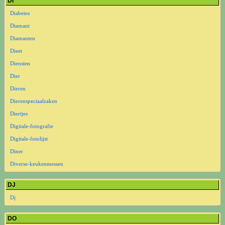
DI
Diabetes
Diamant
Diamanten
Dieet
Diensten
Dier
Dieren
Dierenspeciaalzaken
Diertjes
Digitale-fotografie
Digitale-fotolijst
Diner
Diverse-keukenmessen
DJ
Dj
DO