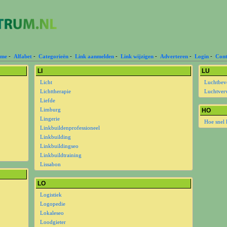
me
-
Alfabet
-
Categorieën
-
Link aanmelden
-
Link wijzigen
-
Adverteren
-
Login
-
Cont
LI
LU
Licht
Luchtbevo
Lichttherapie
Luchtver
Liefde
Limburg
HO
Lingerie
Hoe snel 
Linkbuildenprofessioneel
Linkbuilding
Linkbuildingseo
Linkbuildtraining
Lissabon
LO
Logistiek
Logopedie
Lokaleseo
Loodgieter