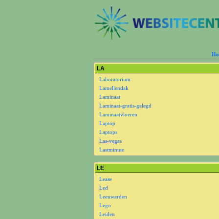
Ho
LA
Laboratorium
Lamellendak
Laminaat
Laminaat-gratis-gelegd
Laminaatvloeren
Laptop
Laptops
Las-vegas
Lastminute
LE
Lease
Led
Leeuwarden
Lego
Leiden