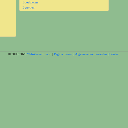
Loodgieters
Loterijen
© 2006-2026
Websitecentrum.nl
|
Pagina maken
|
Algemene voorwaarden
|
Contact