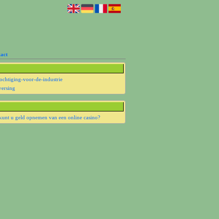
act
chtiging-voor-de-industrie
versing
kunt u geld opnemen van een online casino?