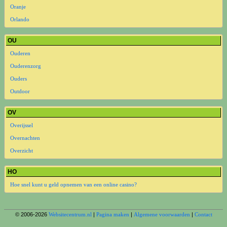
Oranje
Orlando
OU
Ouderen
Ouderenzorg
Ouders
Outdoor
OV
Overijssel
Overnachten
Overzicht
HO
Hoe snel kunt u geld opnemen van een online casino?
© 2006-2026
Websitecentrum.nl
|
Pagina maken
|
Algemene voorwaarden
|
Contact