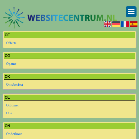
OF
Offerte
OG
Ogame
OK
Oktoberfest
OL
Oldtimer
Olie
ON
Onderhoud