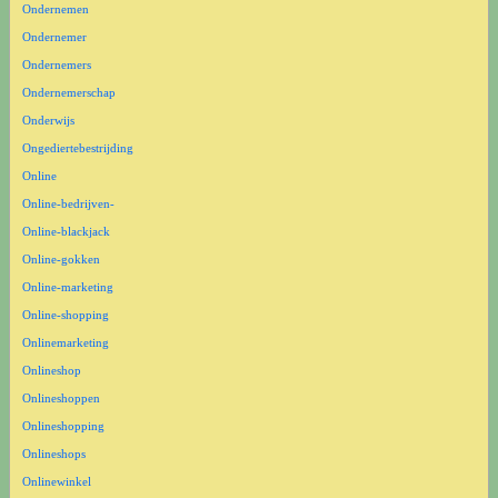
Ondernemen
Ondernemer
Ondernemers
Ondernemerschap
Onderwijs
Ongediertebestrijding
Online
Online-bedrijven-
Online-blackjack
Online-gokken
Online-marketing
Online-shopping
Onlinemarketing
Onlineshop
Onlineshoppen
Onlineshopping
Onlineshops
Onlinewinkel