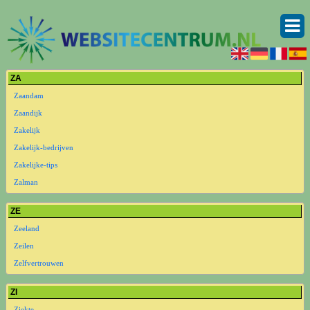
ZA
Zaandam
Zaandijk
Zakelijk
Zakelijk-bedrijven
Zakelijke-tips
Zalman
ZE
Zeeland
Zeilen
Zelfvertrouwen
ZI
Ziekte