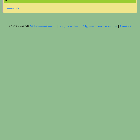
u
uurwerk
© 2006-2026
Websitecentrum.nl
|
Pagina maken
|
Algemene voorwaarden
|
Contact