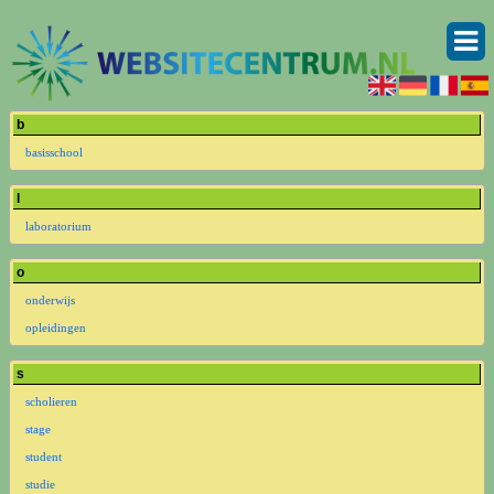
b
basisschool
l
laboratorium
o
onderwijs
opleidingen
s
scholieren
stage
student
studie