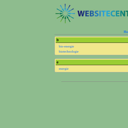
Ho
b
bio-energie
biotechnologie
e
energie