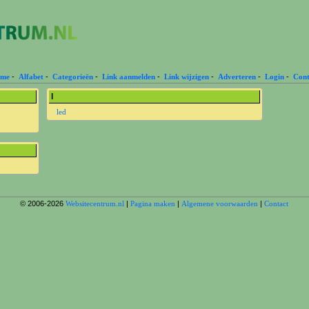
me
-
Alfabet
-
Categorieën
-
Link aanmelden
-
Link wijzigen
-
Adverteren
-
Login
-
Cont
l
led
© 2006-2026
Websitecentrum.nl
|
Pagina maken
|
Algemene voorwaarden
|
Contact